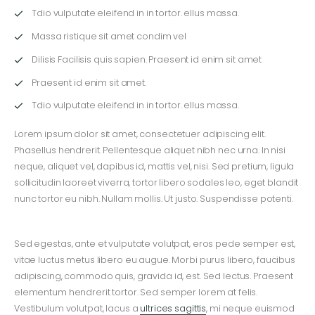
Tdio vulputate eleifend in in tortor. ellus massa.
Massa ristique sit amet condim vel
Dilisis Facilisis quis sapien. Praesent id enim sit amet
Praesent id enim sit amet.
Tdio vulputate eleifend in in tortor. ellus massa.
Lorem ipsum dolor sit amet, consectetuer adipiscing elit.
Phasellus hendrerit. Pellentesque aliquet nibh nec urna. In nisi
neque, aliquet vel, dapibus id, mattis vel, nisi. Sed pretium, ligula
sollicitudin laoreet viverra, tortor libero sodales leo, eget blandit
nunc tortor eu nibh. Nullam mollis. Ut justo. Suspendisse potenti.
Sed egestas, ante et vulputate volutpat, eros pede semper est,
vitae luctus metus libero eu augue. Morbi purus libero, faucibus
adipiscing, commodo quis, gravida id, est. Sed lectus. Praesent
elementum hendrerit tortor. Sed semper lorem at felis.
Vestibulum volutpat, lacus a
ultrices sagittis
, mi neque euismod