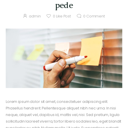
pede
admin
0
Like Post
0
Comment
Lorem ipsum dolor sit amet, consectetuer adipiscing elit.
Phasellus hendrerit. Pellentesque aliquet nibh nec urna. In nisi
neque, aliquet vel, dapibus id, mattis vel, nisi. Sed pretium, ligula
sollicitudin laoreet viverra, tortor libero sodales leo, eget blandit
nunc tortor eu nibh. Nullam mollis. Ut justo. Suspendisse potenti.