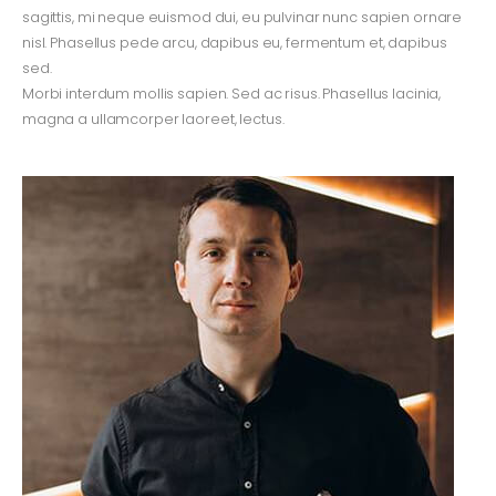
sagittis, mi neque euismod dui, eu pulvinar nunc sapien ornare
nisl. Phasellus pede arcu, dapibus eu, fermentum et, dapibus
sed.
Morbi interdum mollis sapien. Sed ac risus. Phasellus lacinia,
magna a ullamcorper laoreet, lectus.